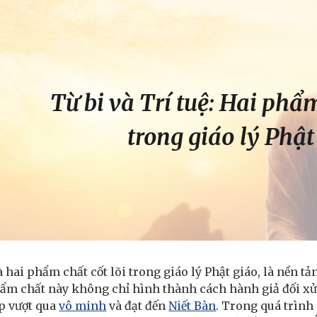
ip to main content
Skip to navigat
Từ bi và Trí tuệ: Hai phẩm
trong giáo lý Phật
 là hai phẩm chất cốt lõi trong giáo lý Phật giáo, là nền t
ẩm chất này không chỉ hình thành cách hành giả đối xử
p vượt qua
vô minh
và đạt đến
Niết Bàn
. Trong quá trình p