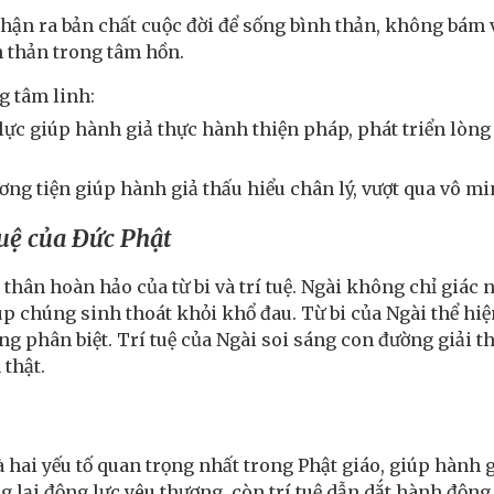
nhận ra bản chất cuộc đời để sống bình thản, không bám v
 thản trong tâm hồn.
g tâm linh:
 lực giúp hành giả thực hành thiện pháp, phát triển lò
ơng tiện giúp hành giả thấu hiểu chân lý, vượt qua vô min
tuệ của Đức Phật
 thân hoàn hảo của từ bi và trí tuệ. Ngài không chỉ giác
úp chúng sinh thoát khỏi khổ đau. Từ bi của Ngài thể hi
 phân biệt. Trí tuệ của Ngài soi sáng con đường giải tho
thật.
 là hai yếu tố quan trọng nhất trong Phật giáo, giúp hành 
ng lại động lực yêu thương, còn trí tuệ dẫn dắt hành độ