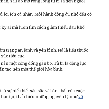
thân, sau đó mở rộng lòng từ bi ra đến người
ì lợi ích cá nhân. Mỗi hành động dù nhỏ đều có
 kỳ ai mà luôn tìm cách giảm thiểu đau khổ
âm trạng an lành và yên bình. Nó là liều thuốc
xúc tiêu cực.
 nên một cộng đồng gắn bó. Từ bi là động lực
n tạo nên một thế giới hòa bình.
là sự hiểu biết sâu sắc về bản chất của cuộc
 thực tại, thấu hiểu những nguyên lý như
vô