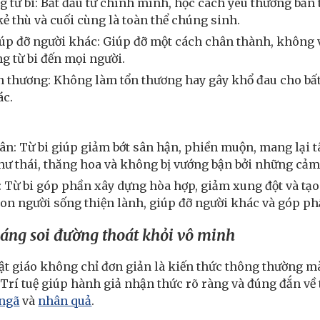
ng từ bi: Bắt đầu từ chính mình, học cách yêu thương bản 
 kẻ thù và cuối cùng là toàn thể chúng sinh.
p đỡ người khác: Giúp đỡ một cách chân thành, không v
ng từ bi đến mọi người.
 thương: Không làm tổn thương hay gây khổ đau cho bất
ác.
:
hân: Từ bi giúp giảm bớt sân hận, phiền muộn, mang lại t
thư thái, thăng hoa và không bị vướng bận bởi những cảm 
i: Từ bi góp phần xây dựng hòa hợp, giảm xung đột và tạo
n người sống thiện lành, giúp đỡ người khác và góp phầ
 sáng soi đường thoát khỏi vô minh
ật giáo không chỉ đơn giản là kiến thức thông thường mà 
. Trí tuệ giúp hành giả nhận thức rõ ràng và đúng đắn về
 ngã
và
nhân quả
.