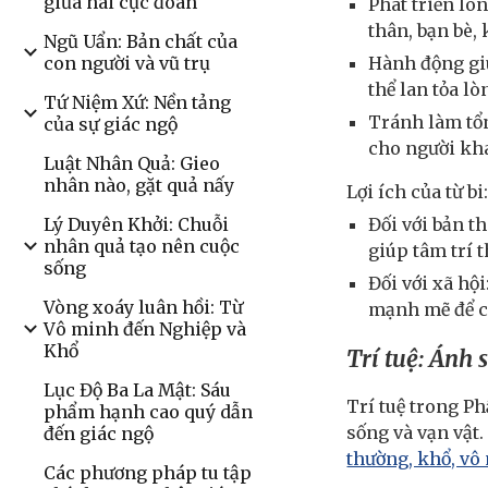
giữa hai cực đoan
Phát triển lò
thân, bạn bè,
Ngũ Uẩn: Bản chất của
Hành động giú
con người và vũ trụ
thể lan tỏa lò
Tứ Niệm Xứ: Nền tảng
Tránh làm tổn
của sự giác ngộ
cho người kh
Luật Nhân Quả: Gieo
nhân nào, gặt quả nấy
Lợi ích của từ bi
Đối với bản t
Lý Duyên Khởi: Chuỗi
nhân quả tạo nên cuộc
giúp tâm trí 
sống
Đối với xã hộ
Vòng xoáy luân hồi: Từ
mạnh mẽ để co
Vô minh đến Nghiệp và
Khổ
Trí tuệ: Ánh
Lục Độ Ba La Mật: Sáu
Trí tuệ trong Ph
phẩm hạnh cao quý dẫn
sống và vạn vật
đến giác ngộ
thường, khổ, vô
Các phương pháp tu tập