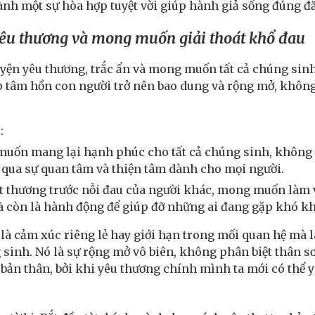
ành một sự hòa hợp tuyệt vời giúp hành giả sống đúng đắn
yêu thương và mong muốn giải thoát khổ đau
uyện yêu thương, trắc ẩn và mong muốn tất cả chúng sinh 
tâm hồn con người trở nên bao dung và rộng mở, không 
:
uốn mang lại hạnh phúc cho tất cả chúng sinh, không p
 qua sự quan tâm và thiện tâm dành cho mọi người.
ót thương trước nỗi đau của người khác, mong muốn làm 
 còn là hành động để giúp đỡ những ai đang gặp khó k
là cảm xúc riêng lẻ hay giới hạn trong mối quan hệ mà l
 sinh. Nó là sự rộng mở vô biên, không phân biệt thân sơ
o bản thân, bởi khi yêu thương chính mình ta mới có thể
: