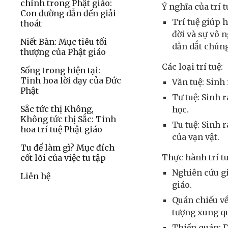
chính trong Phật giáo:
Ý nghĩa của trí t
Con đường dẫn đến giải
Trí tuệ giúp 
thoát
đời và sự vô 
Niết Bàn: Mục tiêu tối
dẫn dắt chúng
thượng của Phật giáo
Các loại trí tuệ:
Sống trong hiện tại:
Tinh hoa lời dạy của Đức
Văn tuệ: Sinh 
Phật
Tư tuệ: Sinh 
Sắc tức thị Không,
học.
Không tức thị Sắc: Tinh
Tu tuệ: Sinh 
hoa trí tuệ Phật giáo
của vạn vật.
Tu để làm gì? Mục đích
Thực hành trí tu
cốt lõi của việc tu tập
Nghiên cứu gi
Liên hệ
giáo.
Quán chiếu về
tượng xung q
Thiền quán: D