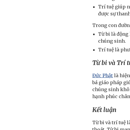
Trí tuệ giúp 
được sự thanh
Trong con đườn
Từ bi là động
chúng sinh.
Trí tuệ là phư
Từ bi và Trí 
Đức Phật
là hiện
bá giáo pháp gi
chúng sinh không
hạnh phúc chân 
Kết luận
Từ bi và trí tuệ
thoát. Từ bi ma