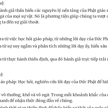
uệ:
hành giả thấu hiểu các nguyên lý nền tảng của Phật giáo 
ngã của mọi sự vật. Nó là phương tiện giúp chúng ta vượ
 ta đến sự giải thoát.
ra từ việc học hỏi giáo pháp, từ những lời dạy của Đức Ph
ra từ sự suy ngẫm và phân tích những lời dạy ấy, hiểu s
ra từ thực hành thiền định, qua đó hành giả trực tiếp trải
ệ:
áo pháp: Học hỏi, nghiên cứu lời dạy của Đức Phật để hi
 vô thường, khổ và vô ngã: Trong mỗi khoảnh khắc của 
uanh để nhận thức đúng đắn về chúng.
ành thời gian thiền định để thấu hiểu sự thật của cuộc số