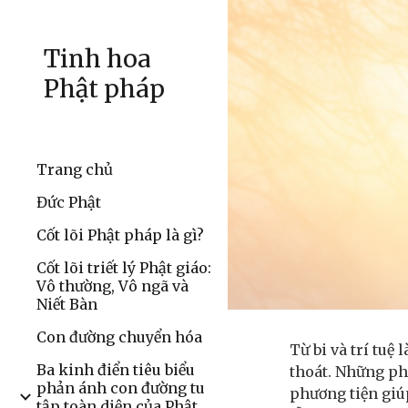
Sk
Tinh hoa
Phật pháp
Trang chủ
Đức Phật
Cốt lõi Phật pháp là gì?
Cốt lõi triết lý Phật giáo:
Vô thường, Vô ngã và
Niết Bàn
Con đường chuyển hóa
Từ bi và trí tuệ
Ba kinh điển tiêu biểu
thoát. Những ph
phản ánh con đường tu
phương tiện giú
tập toàn diện của Phật