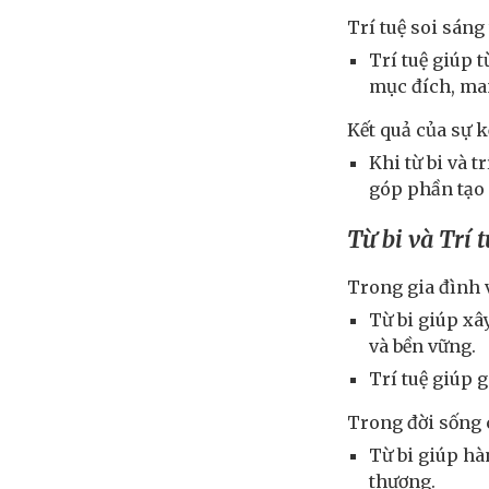
Trí tuệ soi sáng 
Trí tuệ giúp 
mục đích, man
Kết quả của sự k
Khi từ bi và 
góp phần tạo 
Từ bi và Trí 
Trong gia đình v
Từ bi giúp xâ
và bền vững.
Trí tuệ giúp 
Trong đời sống 
Từ bi giúp hà
thương.