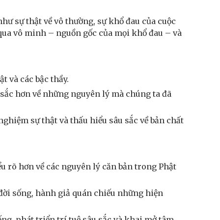
như sự thật về vô thường, sự khổ đau của cuộc
t qua vô minh – nguồn gốc của mọi khổ đau – và
ật và các bậc thầy.
âu sắc hơn về những nguyên lý mà chúng ta đã
 nghiệm sự thật và thấu hiểu sâu sắc về bản chất
ểu rõ hơn về các nguyên lý căn bản trong Phật
đời sống, hành giả quán chiếu những hiện
ng, phát triển trí tuệ sâu sắc và khai mở tâm