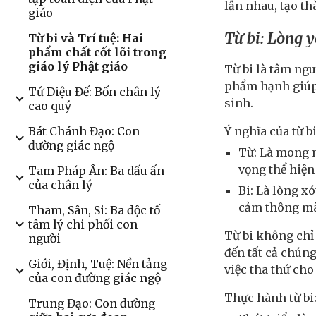
lẫn nhau, tạo th
giáo
Từ bi: Lòng 
Từ bi và Trí tuệ: Hai
phẩm chất cốt lõi trong
giáo lý Phật giáo
Từ bi là tâm ng
phẩm hạnh giúp 
Tứ Diệu Đế: Bốn chân lý
sinh.
cao quý
Ý nghĩa của từ bi
Bát Chánh Đạo: Con
đường giác ngộ
Từ: Là mong m
vọng thể hiện
Tam Pháp Ấn: Ba dấu ấn
của chân lý
Bi: Là lòng x
cảm thông mà
Tham, Sân, Si: Ba độc tố
tâm lý chi phối con
Từ bi không chỉ 
người
đến tất cả chúng
Giới, Định, Tuệ: Nền tảng
việc tha thứ ch
của con đường giác ngộ
Thực hành từ bi
Trung Đạo: Con đường