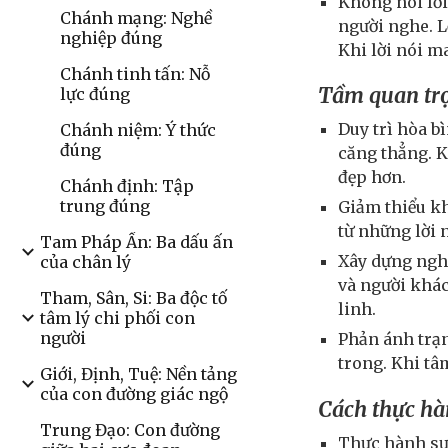
Không nói lời
Chánh mạng: Nghề
người nghe. L
nghiệp đúng
Khi lời nói m
Chánh tinh tấn: Nỗ
Tầm quan tr
lực đúng
Duy trì hòa b
Chánh niệm: Ý thức
đúng
căng thẳng. K
đẹp hơn.
Chánh định: Tập
trung đúng
Giảm thiểu kh
từ những lời 
Tam Pháp Ấn: Ba dấu ấn
Xây dựng nghi
của chân lý
và người khác
Tham, Sân, Si: Ba độc tố
linh.
tâm lý chi phối con
người
Phản ánh trạn
trong. Khi tâ
Giới, Định, Tuệ: Nền tảng
của con đường giác ngộ
Cách thực h
Trung Đạo: Con đường
Thực hành sự 