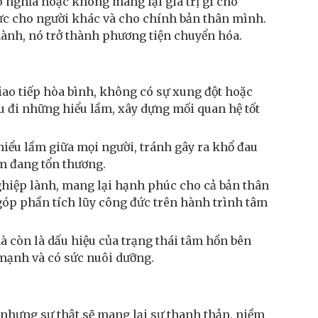
vô nghĩa hoặc không mang lại giá trị gì cho
thực cho người khác và cho chính bản thân mình.
thành, nó trở thành phương tiện chuyển hóa.
iao tiếp hòa bình, không có sự xung đột hoặc
dịu đi những hiểu lầm, xây dựng mối quan hệ tốt
hiểu lầm giữa mọi người, tránh gây ra khổ đau
im đang tổn thương.
nghiệp lành, mang lại hạnh phúc cho cả bản thân
góp phần tích lũy công đức trên hành trình tâm
à còn là dấu hiệu của trạng thái tâm hồn bên
 mạnh và có sức nuôi dưỡng.
 nhưng sự thật sẽ mang lại sự thanh thản, niềm