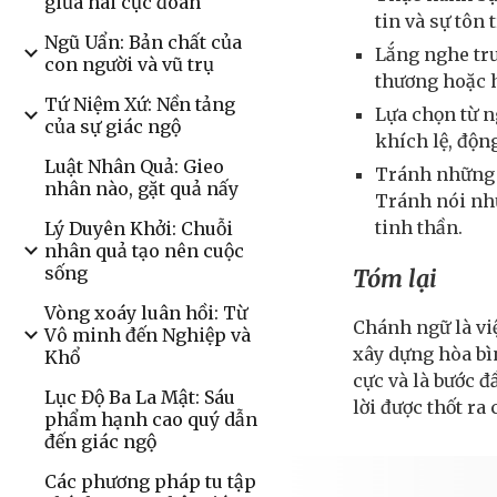
giữa hai cực đoan
tin và sự tôn
Ngũ Uẩn: Bản chất của
Lắng nghe trư
con người và vũ trụ
thương hoặc h
Tứ Niệm Xứ: Nền tảng
Lựa chọn từ n
của sự giác ngộ
khích lệ, độn
Luật Nhân Quả: Gieo
Tránh những c
nhân nào, gặt quả nấy
Tránh nói nhữ
tinh thần.
Lý Duyên Khởi: Chuỗi
nhân quả tạo nên cuộc
sống
Tóm lại
Vòng xoáy luân hồi: Từ
Chánh ngữ là việ
Vô minh đến Nghiệp và
xây dựng hòa bì
Khổ
cực và là bước đ
Lục Độ Ba La Mật: Sáu
lời được thốt ra
phẩm hạnh cao quý dẫn
đến giác ngộ
Các phương pháp tu tập