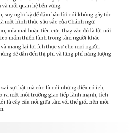
in và mối quan hệ bền vững.
, suy nghĩ kỹ để đảm bảo lời nói không gây tổn
 là một hình thức sâu sắc của Chánh ngữ.
 mỉa mai hoặc tiêu cực, thay vào đó là lời nói
ể gieo mầm thiện lành trong tâm người khác.
và mang lại lợi ích thực sự cho mọi người.
húng dễ dẫn đến thị phi và lãng phí năng lượng
i sai sự thật mà còn là nói những điều có ích,
 ra một môi trường giao tiếp lành mạnh, tích
i là cây cầu nối giữa tâm với thế giới nên mỗi
m.