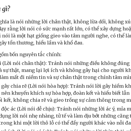
 gì?
hĩa là nói những lời chân thật, không lừa dối, không 
ạy rằng lời nói có sức mạnh rất lớn, có thể xây dựng ho
ời nói là một hạt giống gieo vào tâm người nghe, có thể 
gây tổn thương, hiểu lầm và khổ đau.
gồm bốn nguyên tắc chính:
 (Lời nói chân thật): Tránh nói những điều không đúng s
là sự thật, mang lại lợi ích và không gây hại cho người 
àm mất đi niềm tin và sự chân thật trong chính tâm mì
 gây chia rẽ (Lời nói hòa hợp): Tránh nói lời gây hiềm kh
i nên khuyến khích sự hòa hợp, đoàn kết và hiểu biết lẫ
ối kết, không chia rẽ và gieo trồng sự cảm thông trong 
 độc ác (Lời nói dễ chịu): Tránh nói những lời ác ý, mỉ
dụng lời nói nhẹ nhàng, tử tế và làm dịu bớt những căng 
 trong khi một lời thô lỗ có thể đẩy người khác vào nỗi đa