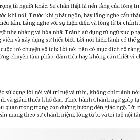
 trọng từ người khác. Sự chân thật là nền tảng của lòng t
ớc khi nói: Trước khi phát ngôn, hãy lắng nghe cẩn thận
iểu lầm. Lắng nghe với sự hiện diện và lòng từ bi chính
gữ nhẹ nhàng và hòa nhã: Tránh sử dụng từ ngữ xúc phạm,
g viên và xây dựng sự hiểu biết. Lời nói hiền lành có th
uộc trò chuyện vô ích: Lời nói nên có mục đích rõ ràng 
ng chuyện tầm phào, đàm tiếu hay không cần thiết vì c
c sử dụng lời nói với trí tuệ và từ bi, không chỉ tránh nó
nh và giảm thiểu khổ đau. Thực hành Chánh ngữ giúp tạo
ầu quan trọng trong con đường hướng đến giác ngộ. Lời nó
 cần mang theo sự chánh niệm, lòng từ bi và trí tuệ nội tâ