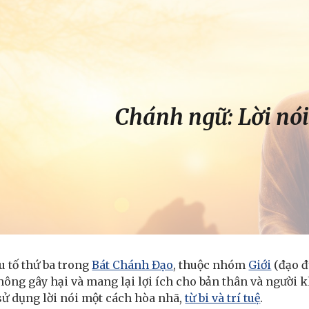
ip to main content
Skip to navigat
Chánh ngữ: Lời nó
u tố thứ ba trong
Bát Chánh Đạo
, thuộc nhóm
Giới
(đạo đ
hông gây hại và mang lại lợi ích cho bản thân và người k
sử dụng lời nói một cách hòa nhã,
từ bi và trí tuệ
.