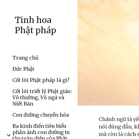
Sk
Tinh hoa
Phật pháp
Trang chủ
Đức Phật
Cốt lõi Phật pháp là gì?
Cốt lõi triết lý Phật giáo:
Vô thường, Vô ngã và
Niết Bàn
Con đường chuyển hóa
Chánh ngữ là yế
Ba kinh điển tiêu biểu
nói đúng đắn, k
phản ánh con đường tu
mà còn là cách 
tập toàn diện của Phật