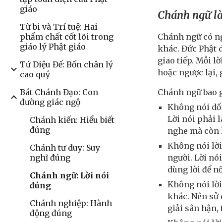
giáo
Chánh ngữ là
Từ bi và Trí tuệ: Hai
Chánh ngữ có ng
phẩm chất cốt lõi trong
giáo lý Phật giáo
khác. Đức Phật d
giao tiếp. Mỗi l
Tứ Diệu Đế: Bốn chân lý
hoặc ngược lại, 
cao quý
Chánh ngữ bao 
Bát Chánh Đạo: Con
đường giác ngộ
Không nói dối
Lời nói phải 
Chánh kiến: Hiểu biết
đúng
nghe mà còn l
Không nói lời
Chánh tư duy: Suy
người. Lời nó
nghĩ đúng
dùng lời để n
Chánh ngữ: Lời nói
Không nói lời
đúng
khác. Nên sử 
Chánh nghiệp: Hành
giải sân hận,
động đúng