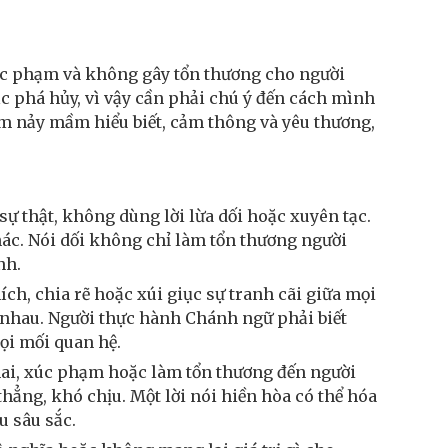
xúc phạm và không gây tổn thương cho người
ặc phá hủy, vì vậy cần phải chú ý đến cách mình
làm nảy mầm hiểu biết, cảm thông và yêu thương,
ự thật, không dùng lời lừa dối hoặc xuyên tạc.
khác. Nói dối không chỉ làm tổn thương người
nh.
ích, chia rẽ hoặc xúi giục sự tranh cãi giữa mọi
n nhau. Người thực hành Chánh ngữ phải biết
mọi mối quan hệ.
a mai, xúc phạm hoặc làm tổn thương đến người
thẳng, khó chịu. Một lời nói hiền hòa có thể hóa
u sâu sắc.