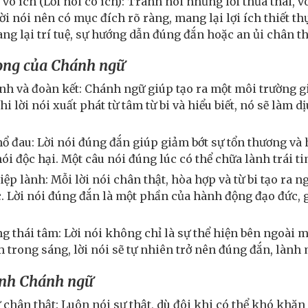
 vô ích (Lời nói có ích): Tránh nói những lời thừa thãi, 
ời nói nên có mục đích rõ ràng, mang lại lợi ích thiết 
ang lại trí tuệ, sự hướng dẫn đúng đắn hoặc an ủi chân 
ọng của Chánh ngữ
ình và đoàn kết: Chánh ngữ giúp tạo ra một môi trường g
hi lời nói xuất phát từ tâm từ bi và hiểu biết, nó sẽ làm 
ổ đau: Lời nói đúng đắn giúp giảm bớt sự tổn thương và 
nói độc hại. Một câu nói đúng lúc có thể chữa lành trái t
ệp lành: Mỗi lời nói chân thật, hòa hợp và từ bi tạo ra 
. Lời nói đúng đắn là một phần của hành động đạo đức, 
g thái tâm: Lời nói không chỉ là sự thể hiện bên ngoài m
m trong sáng, lời nói sẽ tự nhiên trở nên đúng đắn, lành
ành Chánh ngữ
chân thật: Luôn nói sự thật, dù đôi khi có thể khó khăn