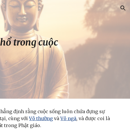
ion
khổ trong cuộc
 khẳng định rằng cuộc sống luôn chứa đựng sự
tại, cùng với
Vô thường
và
Vô ngã
, và được coi là
t trong Phật giáo.