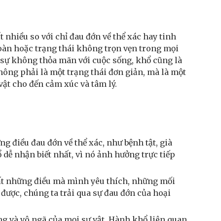
nhiều so với chỉ đau đớn về thể xác hay tinh
oàn hoặc trạng thái không trọn vẹn trong mọi
n sự không thỏa mãn với cuộc sống, khổ cũng là
ông phải là một trạng thái đơn giản, mà là một
 vật cho đến cảm xúc và tâm lý.
g điều đau đớn về thể xác, như bệnh tật, già
ổ dễ nhận biết nhất, vì nó ảnh hưởng trực tiếp
mất những điều mà mình yêu thích, những mối
ược, chúng ta trải qua sự đau đớn của hoại
ng và vô ngã của mọi sự vật. Hành khổ liên quan