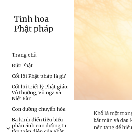
Sk
Tinh hoa
Phật pháp
Trang chủ
Đức Phật
Cốt lõi Phật pháp là gì?
Cốt lõi triết lý Phật giáo:
Vô thường, Vô ngã và
Niết Bàn
Con đường chuyển hóa
Khổ là một trong
Ba kinh điển tiêu biểu
bất mãn và đau k
phản ánh con đường tu
nền tảng để hiểu
tập toàn diện của Phật