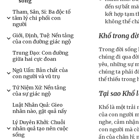
sống
đến sự bất mã
Tham, Sân, Si: Ba độc tố
kết hợp tạm t
tâm lý chi phối con
không thể chấ
người
Khổ trong đờ
Giới, Định, Tuệ: Nền tảng
của con đường giác ngộ
Trong đời sống h
Trung Đạo: Con đường
chúng đi qua đời
giữa hai cực đoan
yêu, những sự m
Ngũ Uẩn: Bản chất của
chúng ta phải đ
con người và vũ trụ
thể thiếu trong 
Tứ Niệm Xứ: Nền tảng
Tại sao Khổ 
của sự giác ngộ
Luật Nhân Quả: Gieo
Khổ là một trải 
nhân nào, gặt quả nấy
của con người mà
nghe, cảm nhận 
Lý Duyên Khởi: Chuỗi
nhân quả tạo nên cuộc
con người mà còn
sống
ấn của chân lý,