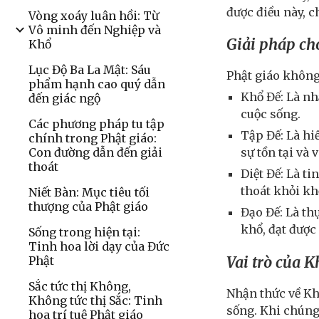
được điều này, c
Vòng xoáy luân hồi: Từ
Vô minh đến Nghiệp và
Giải pháp ch
Khổ
Lục Độ Ba La Mật: Sáu
Phật giáo không
phẩm hạnh cao quý dẫn
Khổ Đế: Là nh
đến giác ngộ
cuộc sống.
Các phương pháp tu tập
Tập Đế: Là h
chính trong Phật giáo:
Con đường dẫn đến giải
sự tồn tại và 
thoát
Diệt Đế: Là t
thoát khỏi khổ
Niết Bàn: Mục tiêu tối
thượng của Phật giáo
Đạo Đế: Là th
khổ, đạt được 
Sống trong hiện tại:
Tinh hoa lời dạy của Đức
Vai trò của K
Phật
Sắc tức thị Không,
Nhận thức về Kh
Không tức thị Sắc: Tinh
sống. Khi chúng
hoa trí tuệ Phật giáo