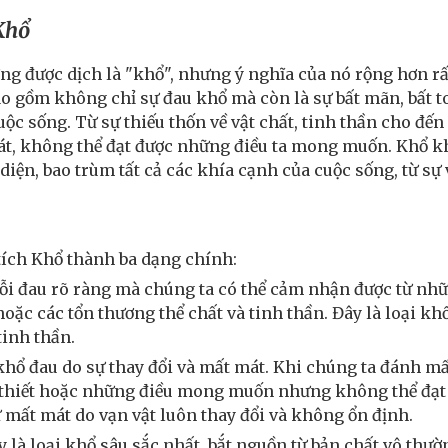
Khổ
g được dịch là "khổ", nhưng ý nghĩa của nó rộng hơn rất 
o gồm không chỉ sự đau khổ mà còn là sự bất mãn, bất t
ộc sống. Từ sự thiếu thốn về vật chất, tinh thần cho đế
t, không thể đạt được những điều ta mong muốn. Khổ kh
diện, bao trùm tất cả các khía cạnh của cuộc sống, từ sự
tích Khổ thành ba dạng chính:
ỗi đau rõ ràng mà chúng ta có thể cảm nhận được từ nhữn
hoặc các tổn thương thể chất và tinh thần. Đây là loại kh
tinh thần.
khổ đau do sự thay đổi và mất mát. Khi chúng ta đánh 
thiết hoặc những điều mong muốn nhưng không thể đạt đ
ự mất mát do vạn vật luôn thay đổi và không ổn định.
 là loại khổ sâu sắc nhất, bắt nguồn từ bản chất vô thườ