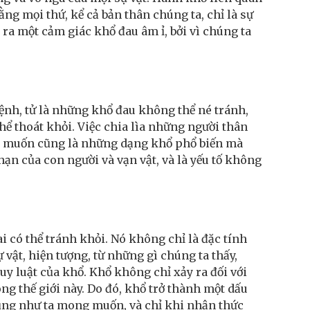
g mọi thứ, kể cả bản thân chúng ta, chỉ là sự
 ra một cảm giác khổ đau âm ỉ, bởi vì chúng ta
bệnh, tử là những khổ đau không thể né tránh,
hể thoát khỏi. Việc chia lìa những người thân
ý muốn cũng là những dạng khổ phổ biến mà
ạn của con người và vạn vật, và là yếu tố không
i có thể tránh khỏi. Nó không chỉ là đặc tính
 vật, hiện tượng, từ những gì chúng ta thấy,
y luật của khổ. Khổ không chỉ xảy ra đối với
ng thế giới này. Do đó, khổ trở thành một dấu
cũng như ta mong muốn, và chỉ khi nhận thức