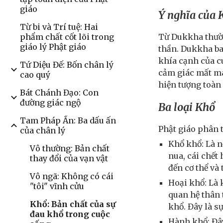
giáo
Ý nghĩa của 
Từ bi và Trí tuệ: Hai
Từ Dukkha thườn
phẩm chất cốt lõi trong
giáo lý Phật giáo
thần. Dukkha ba
khía cạnh của cu
Tứ Diệu Đế: Bốn chân lý
cảm giác mất má
cao quý
hiện tượng toàn 
Bát Chánh Đạo: Con
đường giác ngộ
Ba loại Khổ
Tam Pháp Ấn: Ba dấu ấn
Phật giáo phân 
của chân lý
Khổ khổ: Là n
Vô thường: Bản chất
nua, cái chết 
thay đổi của vạn vật
đến cơ thể và 
Vô ngã: Không có cái
Hoại khổ: Là 
"tôi" vĩnh cửu
quan hệ thân 
Khổ: Bản chất của sự
khổ. Đây là s
đau khổ trong cuộc
Hành khổ: Đây