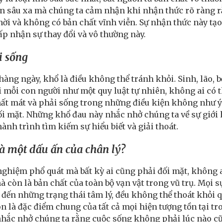
n sâu xa mà chúng ta cảm nhận khi nhận thức rõ ràng rằn
hời và không có bản chất vĩnh viễn. Sự nhận thức này tạo
p nhận sự thay đổi và vô thường này.
i sống
àng ngày, khổ là điều không thể tránh khỏi. Sinh, lão, 
 mỗi con người như một quy luật tự nhiên, không ai có t
ất mát và phải sống trong những điều kiện không như 
ối mặt. Những khổ đau này nhắc nhở chúng ta về sự giới h
hành trình tìm kiếm sự hiểu biết và giải thoát.
là một dấu ấn của chân lý?
nghiệm phổ quát mà bất kỳ ai cũng phải đối mặt, không a
 còn là bản chất của toàn bộ vạn vật trong vũ trụ. Mọi sự
đến những trạng thái tâm lý, đều không thể thoát khỏi qu
 là đặc điểm chung của tất cả mọi hiện tượng tồn tại tro
 nhắc nhở chúng ta rằng cuộc sống không phải lúc nào 