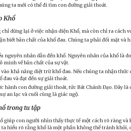
húng ta mới có thể đi tìm con đường giải thoát.
o Khổ
 chỉ dừng lại ở việc nhận diện Khổ, mà còn chỉ ra cách v
ận biết bản chất của khổ đau. Chúng ta phải đối mặt và 
iểu nguyên nhân dẫn đến khổ. Nguyên nhân của khổ là do
vô minh về bản chất của sự vật.
in vào khả năng diệt trừ khổ đau. Nếu chúng ta nhận thức
 đau và đạt đến sự giải thoát.
ực hành con đường giải thoát, tức Bát Chánh Đạo. Đây là 
sự an lạc và cuối cùng là giác ngộ.
hổ trong tu tập
ổ giúp con người nhìn thấy thực tế một cách rõ ràng và
 ta hiểu rõ rằng khổ là một phần không thể tránh khỏi