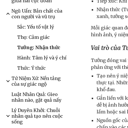
giữa hai cực đoan
Tiếp xúc: Khi 
Nhận thức (Tư
Ngũ Uẩn: Bản chất của
xanh, tưởng s
con người và vũ trụ
Sắc: Yếu tố vật lý
Mỗi giác quan đề
hình ảnh, ý niệm
Thọ: Cảm giác
Vai trò của T
Tưởng: Nhận thức
Hành: Tâm lý và ý chí
Tưởng đóng vai t
phản ứng với th
Thức: Ý thức
Tạo nên ý niệ
Tứ Niệm Xứ: Nền tảng
thực tại. Nhữ
của sự giác ngộ
khổ đau.
Luật Nhân Quả: Gieo
Gắn liền với 
nhân nào, gặt quả nấy
dễ bị ảnh hưở
Lý Duyên Khởi: Chuỗi
lầm hoặc sai 
nhân quả tạo nên cuộc
Nguồn gốc củ
sống
chấp vào các 