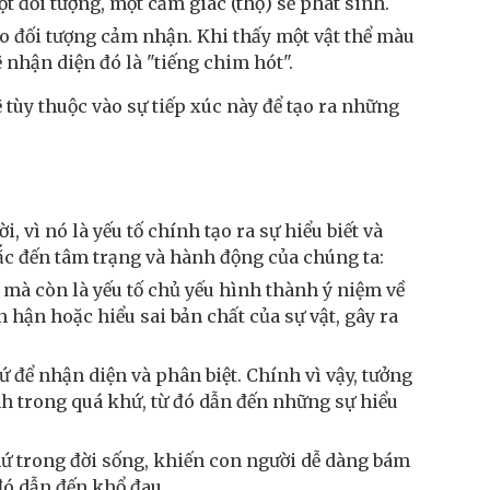
một đối tượng, một cảm giác (thọ) sẽ phát sinh.
ho đối tượng cảm nhận. Khi thấy một vật thể màu
 nhận diện đó là "tiếng chim hót".
 tùy thuộc vào sự tiếp xúc này để tạo ra những
 vì nó là yếu tố chính tạo ra sự hiểu biết và
ắc đến tâm trạng và hành động của chúng ta:
 mà còn là yếu tố chủ yếu hình thành ý niệm về
n hận hoặc hiểu sai bản chất của sự vật, gây ra
 để nhận diện và phân biệt. Chính vì vậy, tưởng
h trong quá khứ, từ đó dẫn đến những sự hiểu
ứ trong đời sống, khiến con người dễ dàng bám
 đó dẫn đến khổ đau.