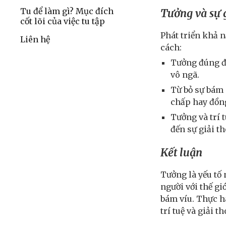
Tu để làm gì? Mục đích
Tưởng và sự g
cốt lõi của việc tu tập
Phát triển khả 
Liên hệ
cách:
Tưởng đúng đắ
vô ngã.
Từ bỏ sự bám 
chấp hay đồng
Tưởng và trí t
đến sự giải t
Kết luận
Tưởng là yếu tố 
người với thế gi
bám víu. Thực h
trí tuệ và giải t