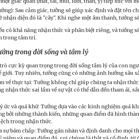
một giác quan (mắt, tai, mũi, lưỡi, thân, ý) tiếp xúc với 
ởng): Sau cảm giác, tưởng sẽ giúp xác định và đặt tên c
ẽ nhận diện đó là "cây". Khi nghe một âm thanh, tưởng sẽ
u có khả năng nhận thức và phân biệt riêng, và tưởng sẽ
 trong tâm trí.
ưởng trong đời sống và tâm lý
rò cực kỳ quan trọng trong đời sống tâm lý của con người,
ế giới. Tuy nhiên, tưởng cũng có những ảnh hưởng sâu s
m về thực tại: Tưởng không chỉ giúp chúng ta nhận thức
ng nhận thức sai lầm về sự vật có thể dẫn đến tham ái, sâ
ký ức và quá khứ: Tưởng dựa vào các kinh nghiệm quá khứ
ng bởi những thành kiến, những quan điểm đã hình thàn
lệch trong nhận thức.
a sự bám chấp: Tưởng gán nhãn và định danh cho mọi th
ý niệm và quan điểm đó, coi chúng là thật và cố định, từ