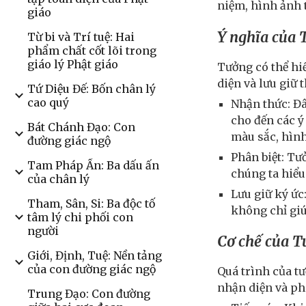
niệm, hình ảnh 
giáo
Ý nghĩa của
Từ bi và Trí tuệ: Hai
phẩm chất cốt lõi trong
giáo lý Phật giáo
Tưởng có thể hi
diện và lưu giữ 
Tứ Diệu Đế: Bốn chân lý
cao quý
Nhận thức: Đâ
cho đến các ý
Bát Chánh Đạo: Con
màu sắc, hình
đường giác ngộ
Phân biệt: T
Tam Pháp Ấn: Ba dấu ấn
chúng ta hiểu
của chân lý
Lưu giữ ký ức
Tham, Sân, Si: Ba độc tố
không chỉ giú
tâm lý chi phối con
người
Cơ chế của T
Giới, Định, Tuệ: Nền tảng
của con đường giác ngộ
Quá trình của tư
nhận diện và phâ
Trung Đạo: Con đường