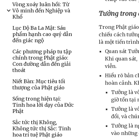
Vòng xoáy luân hồi: Từ
Vô minh đến Nghiệp và
Tưởng trong 
Khổ
Trong Phật giáo
Lục Độ Ba La Mật: Sáu
phẩm hạnh cao quý dẫn
chiếu cách tưởng
đến giác ngộ
là một tiến trình
Quan sát Tưở
Các phương pháp tu tập
chính trong Phật giáo:
Khi quan sát,
Con đường dẫn đến giải
viễn.
thoát
Hiểu rõ bản c
Niết Bàn: Mục tiêu tối
hoàn cảnh. Kh
thượng của Phật giáo
Tưởng là vô
Sống trong hiện tại:
giờ tồn tại
Tinh hoa lời dạy của Đức
Tưởng là vô
Phật
đổi, và ch
Sắc tức thị Không,
Tưởng là n
Không tức thị Sắc: Tinh
vào những 
hoa trí tuệ Phật giáo