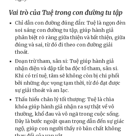
Vai trò của Tuệ trong con đường tu tập
Chỉ dẫn con đường đúng đắn: Tuệ là ngọn đèn
soi sáng con đường tu tập, giúp hành giả
phân biệt rõ ràng giữa thiện và bất thiện, giữa
đúng và sai, từ đó đi theo con đường giải
thoát.
Đoạn trừ tham, sân si: Tuệ giúp hành giả
nhận diện và dập tắt ba độc tố tham, sân si.
Khi có trí tuệ, tâm sẽ không còn bị chi phối
bởi những dục vọng tạm thời, từ đó đạt được
sự giải thoát và an lạc.
Thấu hiểu chân lý tối thượng: Tuệ là chìa
khóa giúp hành giả nhận ra sự thật về vô
thường, khổ đau và vô ngã trong cuộc sống.
Đây là bước ngoặt quan trọng dẫn đến sự giác
ngộ, giúp con người thấy rõ bản chất không
thay đổi của vạn vật.