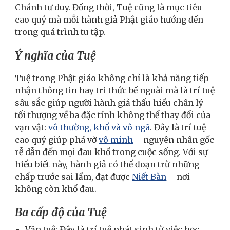
Chánh tư duy. Đồng thời, Tuệ cũng là mục tiêu
cao quý mà mỗi hành giả Phật giáo hướng đến
trong quá trình tu tập.
Ý nghĩa của Tuệ
Tuệ trong Phật giáo không chỉ là khả năng tiếp
nhận thông tin hay tri thức bề ngoài mà là trí tuệ
sâu sắc giúp người hành giả thấu hiểu chân lý
tối thượng về ba đặc tính không thể thay đổi của
vạn vật:
vô thường, khổ và vô ngã
. Đây là trí tuệ
cao quý giúp phá vỡ
vô minh
– nguyên nhân gốc
rễ dẫn đến mọi đau khổ trong cuộc sống. Với sự
hiểu biết này, hành giả có thể đoạn trừ những
chấp trước sai lầm, đạt được
Niết Bàn
– nơi
không còn khổ đau.
Ba cấp độ của Tuệ
Văn tuệ: Đây là trí tuệ phát sinh từ việc học